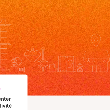
nter
tivité