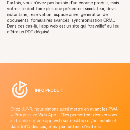
Parfois, vous n’avez pas besoin d’un énorme produit, mais
votre site doit faire plus que présenter : simulateur, devis
instantané, réservation, espace privé, génération de
documents, formulaires avancés, synchronisation CRM...
Dans ces cas-là, l’app web est un site qui “travaille” au lieu
d’être un PDF déguisé.
INFO PRODUIT
Chez JUNR, nous aimons aussi mettre en avant les PWA
= Progressive Web App. Elles permettent des versions
installables d'une app web sur desktop et/ou mobile et
dans 99% des cas, elles permettent d'éviter la