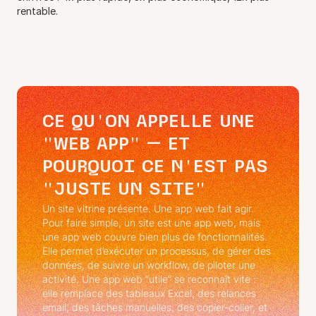
rentable.
CE QU'ON APPELLE UNE
"WEB APP" — ET
POURQUOI CE N'EST PAS
"JUSTE UN SITE"
Un site vitrine présente. Une app web fait agir.
Pour faire simple, un site est une app web, mais
une app web couvre bien plus de fonctionnalités.
Elle permet d’exécuter un processus, de gérer des
données, de suivre un workflow, de piloter une
activité. Une app web “utile” se reconnaît vite :
elle remplace des tableaux Excel, des relances
email, des tâches manuelles, des copier-coller, et