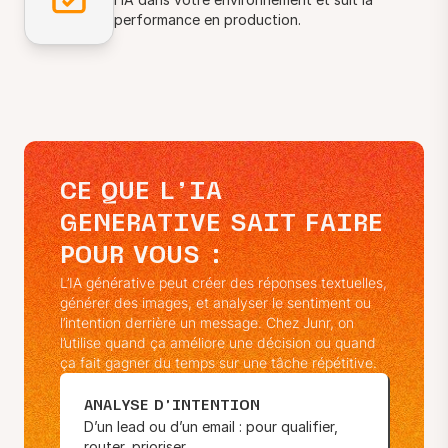
performance en production.
CE QUE L’IA
GENERATIVE SAIT FAIRE
POUR VOUS :
L’IA générative peut créer des réponses textuelles,
générer des images, et analyser le sentiment ou
l’intention derrière un message. Chez Junr, on
l’utilise quand ça améliore une décision ou quand
ça fait gagner du temps sur une tâche répétitive.
ANALYSE D’INTENTION
D’un lead ou d’un email : pour qualifier,
router, prioriser